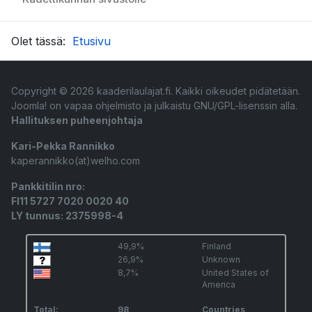
Olet tässä:
Etusivu
Copyright © 2026 kaaderilaulajat.fi. Kaikki oikeudet pidätetään.
Joomla!
on vapaa ohjelmisto ja julkaistu
GNU/GPL-lisenssin alla.
Hallituksen puheenjohtaja
Kari-Pekka Rannikko
kaperannikko(at)welho.com
Pankkitilin nro:
FI11 5727 7020 0020 40
LY tunnus: 2375998-4
49,9%
Finland
26,9%
Unknown
8,7%
United States of
America
Total:
98
Countries