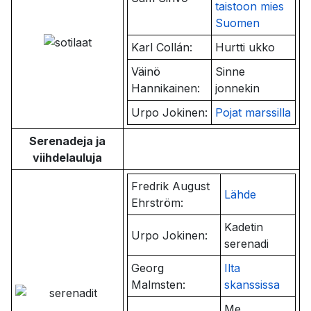
taistoon mies
Suomen
Karl Collán:
Hurtti ukko
Väinö
Sinne
Hannikainen:
jonnekin
Urpo Jokinen:
Pojat marssilla
Serenadeja ja
viihdelauluja
Fredrik August
Lähde
Ehrström:
Kadetin
Urpo Jokinen:
serenadi
Georg
Ilta
Malmsten:
skanssissa
Me