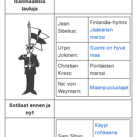
Isänmaallisia
lauluja
Finlandia-hymni
Jean
Jääkärien
Sibelius:
marssi
Urpo
Suomi on hyvä
Jokinen:
maa
Christian
Porilaisten
Kress:
marssi
Nic von
Maanpuolustajat
Weymarn:
Sotilaat ennen ja
nyt
Käypi
rohkeena
Sam Sihvo