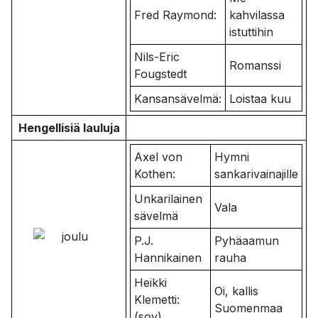
Fred Raymond:
kahvilassa
istuttihin
Nils-Eric
Romanssi
Fougstedt
Kansansävelmä:
Loistaa kuu
Hengellisiä lauluja
Axel von
Hymni
Kothen:
sankarivainajille
Unkarilainen
Vala
sävelmä
P.J.
Pyhäaamun
Hannikainen
rauha
Heikki
Oi, kallis
Klemetti:
Suomenmaa
(sov)