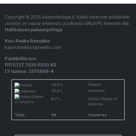
Copyright © 2026 kaaderilaulajat.fi. Kaikki oikeudet pidätetään.
Joomla!
on vapaa ohjelmisto ja julkaistu
GNU/GPL-lisenssin alla.
Hallituksen puheenjohtaja
Kari-Pekka Rannikko
kaperannikko(at)welho.com
Pankkitilin nro:
FI11 5727 7020 0020 40
LY tunnus: 2375998-4
49,9%
Finland
26,9%
Unknown
8,7%
United States of
America
Total:
98
Countries